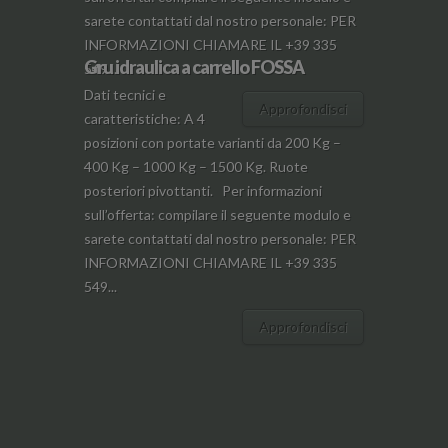
sarete contattati dal nostro personale: PER
INFORMAZIONI CHIAMARE IL +39 335
Gru idraulica a carrello FOSSA
549...
Dati tecnici e
Approfondisci
caratteristiche: A 4
posizioni con portate varianti da 200 Kg –
400 Kg – 1000 Kg – 1500 Kg. Ruote
posteriori pivottanti. Per informazioni
sull’offerta: compilare il seguente modulo e
sarete contattati dal nostro personale: PER
INFORMAZIONI CHIAMARE IL +39 335
549...
Approfondisci