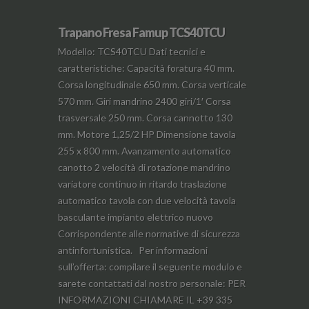
Trapano Fresa Famup TCS40TCU
Modello: TCS40TCU Dati tecnici e
caratteristiche: Capacità foratura 40 mm.
Corsa longitudinale 650 mm. Corsa verticale
570 mm. Giri mandrino 2400 giri/1′ Corsa
trasversale 250 mm. Corsa cannotto 130
mm. Motore 1,25/2 HP Dimensione tavola
255 x 800 mm. Avanzamento automatico
canotto 2 velocità di rotazione mandrino
variatore continuo in ritardo traslazione
automatico tavola con due velocità tavola
basculante impianto elettrico nuovo
Corrispondente alle normative di sicurezza
antinfortunistica. Per informazioni
sull’offerta: compilare il seguente modulo e
sarete contattati dal nostro personale: PER
INFORMAZIONI CHIAMARE IL +39 335