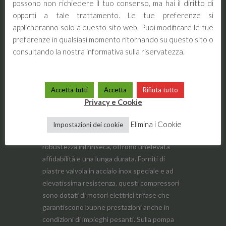
possono non richiedere il tuo consenso, ma hai il diritto di
opporti a tale trattamento. Le tue preferenze si
applicheranno solo a questo sito web. Puoi modificare le tue
preferenze in qualsiasi momento ritornando su questo sito o
consultando la nostra informativa sulla riservatezza.
Compressore d’aria a due stadi con
azionamento a cinghia
NS29S/200CT4
Modello: NS29S/200CT4 Caratteristiche: Le
Accetta tutti
Accetta
Rifiuta tutto
serie NS29 e NS39 Balma sono i partner
Privacy e Cookie
perfetti per le applicazioni più impegnative. I
cilindri in ghisa garantiscono una buona
Elimina i Cookie
Impostazioni dei cookie
resistenza all’usura e, grazie alla loro
robustezza intrinseca, offrono un’elevata
affidabilità e una lunga durata. Forniti di
piastre valvola in acciaio inox speciale e ad
elevatissima resistenza, questi compressori
sono dotati di motori elettrici trifase che
garantiscono buone prestazioni anche in
condizioni di impieghi pesanti. Sulla pompa