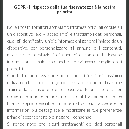
GDPR - Il rispetto della tua riservatezza è la nostra
priorità
Noi e i nostri fornitori archiviamo informazioni quali cookie su
un dispositivo (e/o vi accediamo) e trattiamo i dati personali,
Saldatrice KEMPPI MASTER TIG
quali gli identificativi unici e informazioni generali inviate da un
AC/DC 3500W
dispositivo, per personalizzare gli annunci e i contenuti,
Saldatrice ad inverter SELCO – Genesis
misurare le prestazioni di annunci e contenuti, ricavare
1500 – procedimento MMA in
informazioni sul pubblico e anche per sviluppare e migliorare i
valigetta completa di accessori d’uso.
prodotti.
Con la tua autorizzazione noi e i nostri fornitori possiamo
Approfondisci
utilizzare dati precisi di geolocalizzazione e identificazione
tramite la scansione del dispositivo. Puoi fare clic per
consentire a noi e ai nostri fornitori il trattamento per le
finalità sopra descritte. In alternativa puoi accedere a
informazioni più dettagliate e modificare le tue preferenze
prima di acconsentire o di negare il consenso.
Si rende noto che alcuni trattamenti dei dati personali