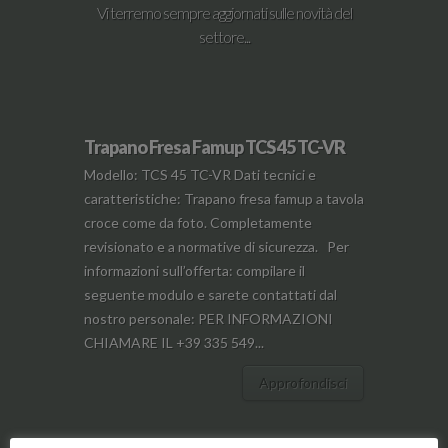
Vi terremo sempre aggiornati sulle novità del
settore...
Trapano Fresa Famup TCS 45 TC-VR
Modello: TCS 45 TC-VR Dati tecnici e
caratteristiche: Trapano fresa famup a tavola
croce come da foto. Completamente
revisionato e a normative di sicurezza. Per
informazioni sull’offerta: compilare il
seguente modulo e sarete contattati dal
nostro personale: PER INFORMAZIONI
CHIAMARE IL +39 335 549...
Approfondisci